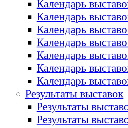
Календарь выставо
Календарь выставо
Календарь выставо
Календарь выставо
Календарь выставо
Календарь выставо
Календарь выставо
Результаты выставок
Результаты выставо
Результаты выставо