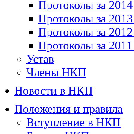
Протоколы за 2014
Протоколы за 2013
Протоколы за 2012
Протоколы за 2011
Устав
Члены НКП
Новости в НКП
Положения и правила
Вступление в НКП