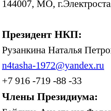
144007, МО, г.Электростал
Президент НКП:
Рузанкина Наталья Петро
n4tasha-1972@yandex.ru
+7 916 -719 -88 -33
Члены Президиума: