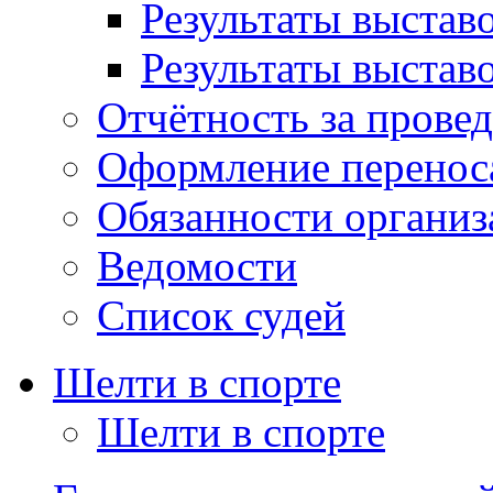
Результаты выставо
Результаты выставо
Отчётность за прове
Оформление переноса
Обязанности организ
Ведомости
Список судей
Шелти в спорте
Шелти в спорте