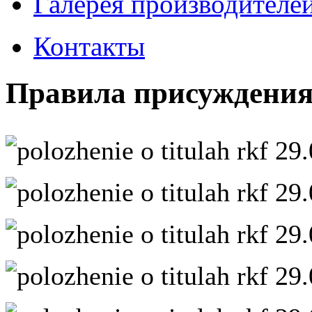
Галерея производителе
Контакты
Правила присуждения