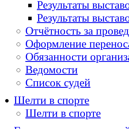
Результаты выставо
Результаты выставо
Отчётность за прове
Оформление переноса
Обязанности организ
Ведомости
Список судей
Шелти в спорте
Шелти в спорте