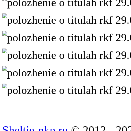
Sheltie-nkp.ru
© 2012 - 202