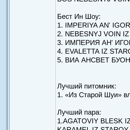
Бест Ин Шоу:
1. IMPERIYA AN' IGO
2. NEBESNYJ VOIN I
3. ИМПЕРИЯ АН' ИГ
4. EVALETTA IZ STAR
5. ВИА АНСВЕТ БУО
Лучший питомник:
1. «Из Старой Шуи» в
Лучший пара:
1.AGATOVIY BLESK I
KARAMEL IZ STAROY S