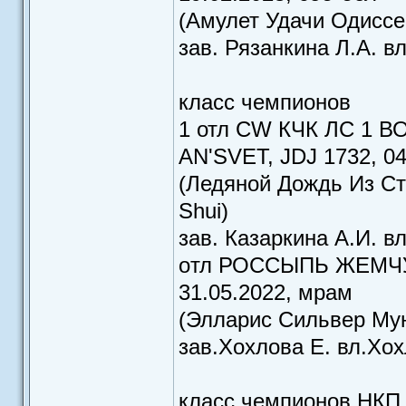
(Амулет Удачи Одиссе
зав. Рязанкина Л.А. в
класс чемпионов
1 отл CW КЧК ЛС 1 В
AN'SVET, JDJ 1732, 04
(Ледяной Дождь Из Стар
Shui)
зав. Казаркина А.И. в
oтл РОССЫПЬ ЖЕМЧУ
31.05.2022, мрам
(Элларис Сильвер Мунл
зав.Хохлова Е. вл.Хо
класс чемпионов НКП