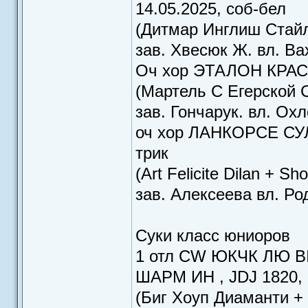
14.05.2025, соб-бел
(Дитмар Инглиш Стайл
зав. Хвесюк Ж. вл. Ва
Оч хор ЭТАЛОН КРАСО
(Мартель С Егерской
зав. Гончарук. вл. Ох
оч хор ЛАНКОРСЕ СУ
трик
(Art Felicite Dilan + Sh
зав. Алексеева вл. Р
Суки класс юниоров
1 отл CW ЮКЧК ЛЮ B
ШАРМ ИН , JDJ 1820, 
(Биг Хоуп Диаманти + 