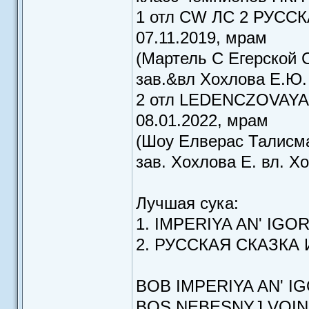
1 отл CW ЛС 2 РУСС
07.11.2019, мрам
(Мартель С Егерской
зав.&вл Хохлова Е.Ю
2 отл LEDENCZOVAYA
08.01.2022, мрам
(Шоу Елверас Талисман
зав. Хохлова Е. вл. Х
Лучшая сука:
1. IMPERIYA AN' IGO
2. РУССКАЯ СКАЗКА
BOB IMPERIYA AN' I
BOS NEBESNYJ VOIN