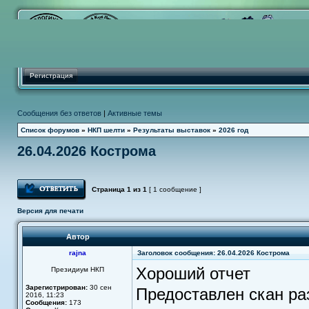
Регистрация
Сообщения без ответов
|
Активные темы
Список форумов
»
НКП шелти
»
Результаты выставок
»
2026 год
26.04.2026 Кострома
Ответить
Страница
1
из
1
[ 1 сообщение ]
Версия для печати
Автор
rajna
Заголовок сообщения: 26.04.2026 Кострома
Хороший отчет
Президиум НКП
Зарегистрирован:
30 сен
Предоставлен скан ра
2016, 11:23
Сообщения:
173