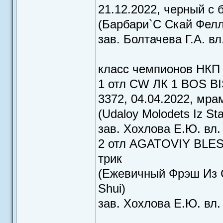
21.12.2022, черный с
(Барбари`C Скай Фел
зав. Болтачева Г.А. в
класс чемпионов НКП
1 отл CW ЛК 1 BOS B
3372, 04.04.2022, мра
(Udaloy Molodets Iz St
зав. Хохлова Е.Ю. вл
2 отл AGATOVIY BLESK
трик
(Ежевичный Фрэш Из С
Shui)
зав. Хохлова Е.Ю. вл