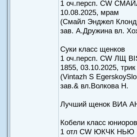
1 оч.персп. CW СМА
10.08.2025, мрам
(Смайл Энджел Клонд
зав. А.Дружина вл. Х
Суки класс щенков
1 оч.персп. CW ЛЩ 
1855, 03.10.2025, трик
(Vintazh S EgerskoySlob
зав.& вл.Волкова Н.
Лучший щенок ВИА 
Кобели класс юниоро
1 отл CW ЮКЧК НЬЮ 