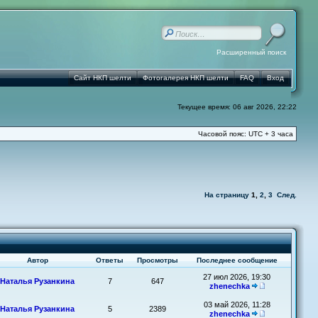
Расширенный поиск
Сайт НКП шелти
Фотогалерея НКП шелти
FAQ
Вход
Текущее время: 06 авг 2026, 22:22
Часовой пояс: UTC + 3 часа
На страницу
1
,
2
,
3
След.
Автор
Ответы
Просмотры
Последнее сообщение
27 июл 2026, 19:30
Наталья Рузанкина
7
647
zhenechka
03 май 2026, 11:28
Наталья Рузанкина
5
2389
zhenechka