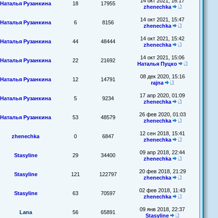
14 окт 2021, 16:17
Наталья Рузанкина
18
17955
zhenechka
14 окт 2021, 15:47
Наталья Рузанкина
6
8156
zhenechka
14 окт 2021, 15:42
Наталья Рузанкина
44
48444
zhenechka
14 окт 2021, 15:06
Наталья Рузанкина
22
21692
Наталья Пуцко
08 дек 2020, 15:16
Наталья Рузанкина
12
14791
rajna
17 апр 2020, 01:09
Наталья Рузанкина
5
9234
zhenechka
26 фев 2020, 01:03
Наталья Рузанкина
53
48579
zhenechka
12 сен 2018, 15:41
zhenechka
0
6847
zhenechka
09 апр 2018, 22:44
Stasyline
29
34400
zhenechka
20 фев 2018, 21:29
Stasyline
121
122797
zhenechka
02 фев 2018, 11:43
Stasyline
63
70597
zhenechka
09 янв 2018, 22:37
Lana
56
65891
Stasyline