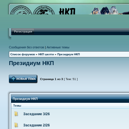
Регистрация
Сообщения без ответов
|
Активные темы
Список форумов
»
НКП шелти
»
Президиум НКП
Президиум НКП
Новая тема
Страница
1
из
3
[ Тем: 51 ]
Президиум НКП
Темы
Заседание 3/26
Заседание 2/26