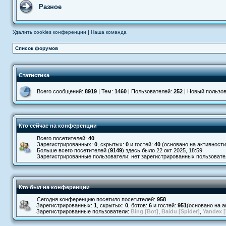
Разное
Удалить cookies конференции
|
Наша команда
Список форумов
Статистика
Всего сообщений:
8919
| Тем:
1460
| Пользователей:
252
| Новый пользо
Кто сейчас на конференции
Всего посетителей:
40
Зарегистрированных:
0
, скрытых:
0
и гостей:
40
(основано на активности
Больше всего посетителей (
9149
) здесь было 22 окт 2025, 18:59
Зарегистрированные пользователи: нет зарегистрированных пользовате
Кто был на конференции
Сегодня конференцию поcетило посетителей:
958
Зарегистрированных:
1
, скрытых:
0
, ботов:
6
и гостей:
951
(основано на а
Зарегистрированные пользователи:
Bing [Bot]
,
Baidu [Spider]
,
Yandex [