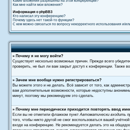
Какие вложения разрешены на этой конференции?
Как мне найти мои вложения?
Информация о phpBB3
Кто написал эту конференцию?
Почему здесь нет такой-то функции?
С кем можно связаться по вопросу некорректного использования и/и
» Почему я не могу войти?
Существует несколько возможных причин. Прежде всего убедитес
проверить, не был ли вам закрыт доступ к конференции. Также 
» Зачем мне вообще нужно регистрироваться?
Вы можете этого и не делать. Всё зависит от того, как админис
вам дополнительные возможности, которые недоступны анонимным 
минут, поэтому мы рекомендуем это сделать.
» Почему мне периодически приходится повторять ввод име
Если вы не отметили флажком пункт
Автоматически входить п
того, чтобы никто другой не смог воспользоваться вашей учётно
входе на конференцию. Не рекомендуется делать это на общедост