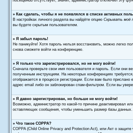
посещении
отсутствует, значит, администратор отключил эту фу
» Как сделать, чтобы я не появлялся в списке активных пол
В настройках личного раздела вы найдёте опцию
Скрывать моё п
вы будете скрытым пользователем.
» Я забыл пароль!
Не паникуйте! Хотя пароль нельзя восстановить, можно легко п
снова сможете войти на конференцию.
» Я только что зарегистрировался, но не могу войти!
Сначала проверьте свои имя пользователя и пароль. Если они ве
полученным инструкциям. На некоторых конференциях требуется
отображается в процессе регистрации. Если вам было прислано 
адрес email либо он заблокирован спам-фильтром. Если вы увере
» Я давно зарегистрирован, но больше не могу войти!
Возможно, администратор по какой-то причине деактивировал ил
оставляющих сообщения, чтобы уменьшить размер базы данных. Е
» Что такое COPPA?
COPPA (Child Online Privacy and Protection Act), или Акт о защи