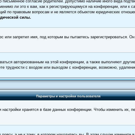
 письменное согласие родителей. Допустимо наличие иного вида подтв
менимо ли это к вам, как к регистрирующемуся на конференции, или к с
ций по правовым вопросам и не является объектом юридических отношен
идической силы.
с или запретил имя, под которым вы пытаетесь зарегистрироваться. Он
аваться авторизованным на этой конференции, а также выполняют други
е трудности с входом или выходом с конференции, возможно, удаление
Параметры и настройки пользователя
 настройки хранятся в базе данных конференции. Чтобы изменить их, п
оясу, а не к тому, в котором находитесь вы. В этом случае измените в 