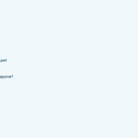
ции!
другов?