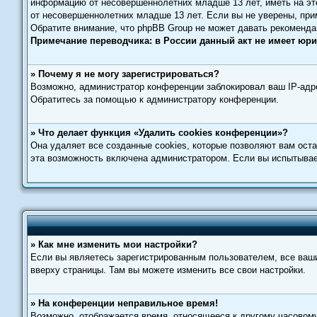
информацию от несовершеннолетних младше 13 лет, иметь на это
от несовершеннолетних младше 13 лет. Если вы не уверены, при
Обратите внимание, что phpBB Group не может давать рекоменда
Примечание переводчика: в России данный акт не имеет юр
» Почему я не могу зарегистрироваться?
Возможно, администратор конференции заблокировал ваш IP-адре
Обратитесь за помощью к администратору конференции.
» Что делает функция «Удалить cookies конференции»?
Она удаляет все созданные cookies, которые позволяют вам ост
эта возможность включена администратором. Если вы испытывает
» Как мне изменить мои настройки?
Если вы являетесь зарегистрированным пользователем, все ваши
вверху страницы. Там вы можете изменить все свои настройки.
» На конференции неправильное время!
Возможно, отображается время, относящееся к другому часовому п