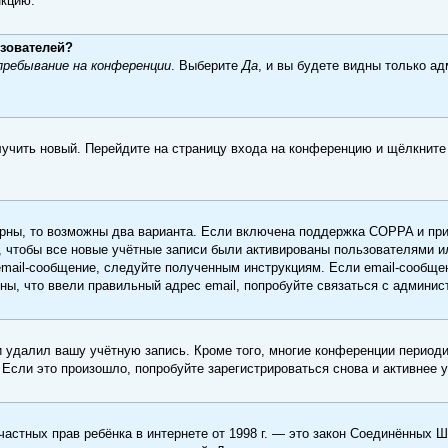
нкцию.
ьзователей?
ребывание на конференции
. Выберите
Да
, и вы будете видны только а
олучить новый. Перейдите на страницу входа на конференцию и щёлкнит
рны, то возможны два варианта. Если включена поддержка COPPA и при 
, чтобы все новые учётные записи были активированы пользователями и
email-сообщение, следуйте полученным инструкциям. Если email-сообщен
ны, что ввели правильный адрес email, попробуйте связаться с админис
и удалил вашу учётную запись. Кроме того, многие конференции период
сли это произошло, попробуйте зарегистрироваться снова и активнее у
те частных прав ребёнка в интернете от 1998 г. — это закон Соединённых