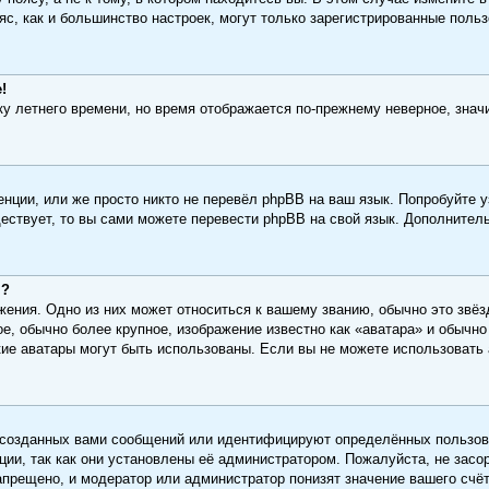
пояс, как и большинство настроек, могут только зарегистрированные поль
!
ку летнего времени, но время отображается по-прежнему неверное, знач
нции, или же просто никто не перевёл phpBB на ваш язык. Попробуйте у
уществует, то вы сами можете перевести phpBB на свой язык. Дополнит
м?
ения. Одно из них может относиться к вашему званию, обычно это звёзд
е, обычно более крупное, изображение известно как «аватара» и обычн
какие аватары могут быть использованы. Если вы не можете использоват
 созданных вами сообщений или идентифицируют определённых пользова
ии, так как они установлены её администратором. Пожалуйста, не зас
апрещено, и модератор или администратор понизят значение вашего счё